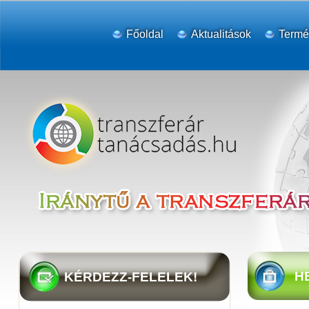
Főoldal
Aktualitások
Termé
HE
KÉRDEZZ-FELELEK!