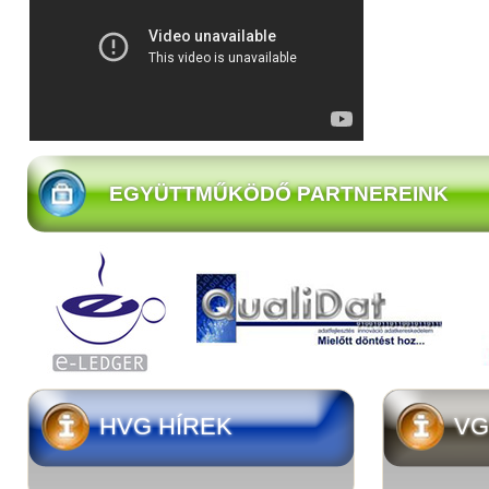
EGYÜTTMŰKÖDŐ PARTNEREINK
HVG HÍREK
VG