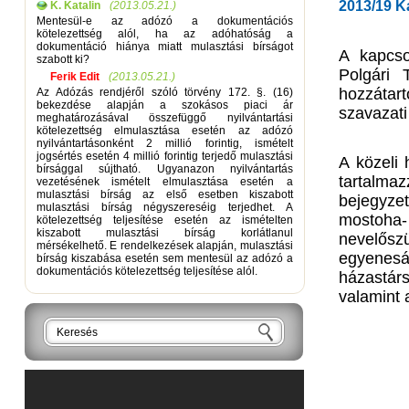
2013/19 K
K. Katalin
(2013.05.21.)
Mentesül-e az adózó a dokumentációs
kötelezettség alól, ha az adóhatóság a
dokumentáció hiánya miatt mulasztási bírságot
A kapcso
szabott ki?
Polgári 
Ferik Edit
(2013.05.21.)
hozzátar
Az Adózás rendjéről szóló törvény 172. §. (16)
bekezdése alapján a szokásos piaci ár
szavazati
meghatározásával összefüggő nyilvántartási
kötelezettség elmulasztása esetén az adózó
nyilvántartásonként 2 millió forintig, ismételt
jogsértés esetén 4 millió forintig terjedő mulasztási
A közeli 
bírsággal sújtható. Ugyanazon nyilvántartás
tartalma
vezetésének ismételt elmulasztása esetén a
mulasztási bírság az első esetben kiszabott
bejegyze
mulasztási bírság négyszereséig terjedhet. A
mostoha
kötelezettség teljesítése esetén az ismételten
kiszabott mulasztási bírság korlátlanul
nevelőszü
mérsékelhető. E rendelkezések alapján, mulasztási
egyenesá
bírság kiszabása esetén sem mentesül az adózó a
dokumentációs kötelezettség teljesítése alól.
házastár
valamint 
Keresés