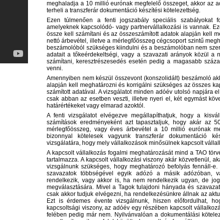
meghaladja a 10 millió eurónak megfelelő összeget, akkor az 
terheli a transzferár dokumentáció készítési kötelezettség.
Ezen túlmenően a fenti jogszabály speciális szabályokat 
amelyeknek kapcsolódó- vagy partnervállalkozási is vannak. Ez
össze kell számítani és az összeszámított adatok alapján kell m
nettó árbevétel, illetve a mérlegfőösszeg cégcsoport szintű meg
beszámolóból szükséges kiindulni és a beszámolóban nem szere
adatait a tőkeérdekeltségi, vagy a szavazati arányok közül a
számítani, keresztrészesedés esetén pedig a magasabb száza
venni.
Amennyiben nem készül összevont (konszolidált) beszámoló akko
alapján kell meghatározni és korrigálni szükséges az összes ka
számított adatával. A vizsgálatot minden adóév utolsó napjára el
csak abban az esetben veszti, illetve nyeri el, két egymást kö
határértékeket vagy elmarad azoktól.
A fenti vizsgálatot elvégezve megállapíthatjuk, hogy a kisvá
számítások eredményeként azt tapasztaljuk, hogy akár az 50 
mérlegfőösszeg, vagy éves árbevétel a 10 millió eurónak meg
bizonnyal kötelesek vagyunk transzferár dokumentáció ké
vizsgálatára, hogy mely vállalkozások minősülnek kapcsolt válla
A kapcsolt vállalkozás fogalmi meghatározását mind a TAO törv
tartalmazza. A kapcsolt vállalkozási viszony akár közvetlenül, a
vizsgálnunk szükséges, hogy meghatározó befolyás fennáll-e. 
szavazatok többségével egyik adózó a másik adózóban, v
rendelkezik, vagy akkor is, ha nem rendelkezik ugyan, de jog
megválasztására. Mivel a Tagok tulajdoni hányada és szavazati
csak akkor tudjuk elvégezni, ha rendelkezésünkre állnak az aktuá
Ezt is érdemes évente vizsgálnunk, hiszen előfordulhat, ho
kapcsoltsági viszony, az adóév egy részében kapcsolt vállalko
felében pedig már nem. Nyilvánvalóan a dokumentálási kötelez