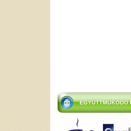
EGYÜTTMŰKÖDŐ 