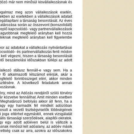
adózó már nem minősül kisvállalkozásnak és
fogalmaz meg azon vállalkozások esetén,
ekben az esetekben a vállalkozások adatait
egállapítani a társaság besorolását. Az éves
határozása során az összevont (konszolidált)
plő kapcsolódó- vagy partnervállalkozások
 nagyobbnak megfelelő arányban kell hozzá
léknak megfelelő arányban kell figyelembe
r az adatokat a vállalkozás nyilvántartásai
pcsolódó- és partnervállalkozás fenti módon
 kell végezni, hiszen a társaság besorolását
vető beszámolási időszakban túllépi az adott
llalkozó státusz fennáll-e vagy sem. Ha a
fő alkalmazotti létszámot elérjük, akár a
felelő forintösszeget eléri, akkor minden
szítésére. A következő feladatunk annak
lkozásnak.
ény, mind az Adózás rendjéről szóló törvény
kár közvetve fennállhat. Amit minden esetben
Meghatározó befolyás akkor áll fenn, ha a
agy egy harmadik fél mindkét adózóban
osult a vezető tisztségviselők többségének
 joga eltérhet egymástól, ennek vizsgálatát
lis társasági szerződések, alapítói okiratok.
gy egy adott adóéven belül is változik a
zásnak minősül két adóalany, az adóév másik
ettség csak az arra, azokra az időszakokra