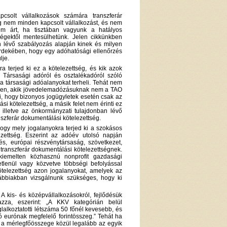
csolt vállalkozások számára transzferár
ég nem minden kapcsolt vállalkozást, és nem
nem árt, ha tisztában vagyunk a hatályos
tségektől mentesülhetünk. Jelen cikkünkben
n lévő szabályozás alapján kinek és milyen
 érdekében, hogy egy adóhatósági ellenőrzés
lje.
a terjed ki ez a kötelezettség, és kik azok
 Társasági adóról és osztalékadóról szóló
 a társasági adóalanyokat terheli. Tehát nem
ében, akik jövedelemadózásuknak nem a TAO
eti, hogy bizonyos jogügyletek esetén csak az
si kötelezettség, a másik felet nem érinti ez
t, illetve az önkormányzati tulajdonban lévő
szferár dokumentálási kötelezettség.
ogy mely jogalanyokra terjed ki a szokásos
zettség. Eszerint az adóév utolsó napján
s, európai részvénytársaság, szövetkezet,
a transzferár dokumentálási kötelezettségnek.
kiemelten közhasznú nonprofit gazdasági
etlenül vagy közvetve többségi befolyással
 kötelezettség azon jogalanyokat, amelyek az
vábbiakban vizsgálnunk szükséges, hogy ki
A kis- és középvállalkozásokról, fejlődésük
azza, eszerint: „A KKV kategórián belül
lalkoztatotti létszáma 50 főnél kevesebb, és
ó eurónak megfelelő forintösszeg.” Tehát ha
és a mérlegfőösszege közül legalább az egyik