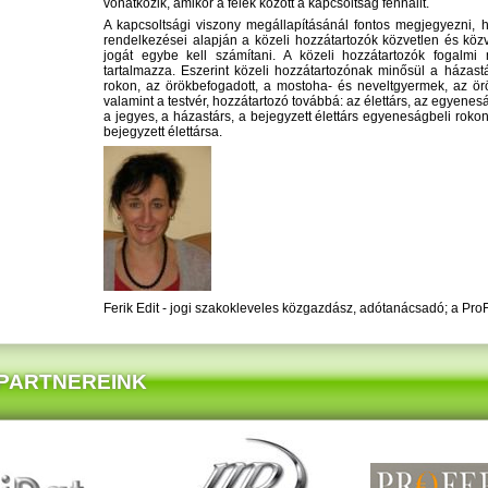
vonatkozik, amikor a felek között a kapcsoltság fennállt.
A kapcsoltsági viszony megállapításánál fontos megjegyezni, 
rendelkezései alapján a közeli hozzátartozók közvetlen és közv
jogát egybe kell számítani. A közeli hozzátartozók fogalmi
tartalmazza. Eszerint közeli hozzátartozónak minősül a házastá
rokon, az örökbefogadott, a mostoha- és neveltgyermek, az ör
valamint a testvér, hozzátartozó továbbá: az élettárs, az egyenes
a jegyes, a házastárs, a bejegyzett élettárs egyeneságbeli rokon
bejegyzett élettársa.
Ferik Edit - jogi szakokleveles közgazdász, adótanácsadó; a Pro
PARTNEREINK