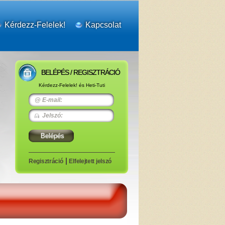
Kérdezz-Felelek!
Kapcsolat
BELÉPÉS / REGISZTRÁCIÓ
Kérdezz-Felelek! és Heti-Tuti
E-mail:
Jelszó:
Regisztráció
Elfelejtett jelszó