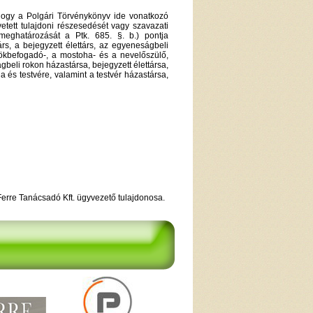
hogy a Polgári Törvénykönyv ide vonatkozó
etett tulajdoni részesedését vagy szavazati
 meghatározását a Ptk. 685. §. b.) pontja
rs, a bejegyzett élettárs, az egyeneságbeli
ökbefogadó-, a mostoha- és a nevelőszülő,
ágbeli rokon házastársa, bejegyzett élettársa,
a és testvére, valamint a testvér házastársa,
Ferre Tanácsadó Kft. ügyvezető tulajdonosa.