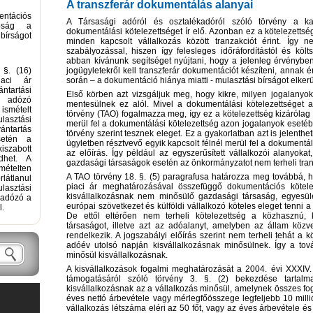
A transzferár dokumentálás alanyai
tációs
A Társasági adóról és osztalékadóról szóló törvény a kap
tóság a
dokumentálási kötelezettséget ír elő. Azonban ez a kötelezetts
bírságot
minden kapcsolt vállalkozás között tranzakciót érint. Így 
szabályozással, hiszen így felesleges időráfordítástól és köl
abban kívánunk segítséget nyújtani, hogy a jelenleg érvénybe
 §. (16)
jogügyletekről kell transzferár dokumentációt készíteni, annak
aci ár
során – a dokumentáció hiánya miatti - mulasztási bírságot elkerü
tartási
Első körben azt vizsgáljuk meg, hogy kikre, milyen jogalanyokr
z adózó
mentesülnek ez alól. Mivel a dokumentálási kötelezettséget a
ismételt
törvény (TAO) fogalmazza meg, így ez a kötelezettség kizárólag
ulasztási
merül fel a dokumentálási kötelezettség azon jogalanyok eset
ntartás
törvény szerint tesznek eleget. Ez a gyakorlatban azt is jelenth
setén a
ügyletben résztvevő egyik kapcsolt félnél merül fel a dokumentálá
szabott
az előírás. Így például az egyszerűsített vállalkozói alanyoka
edhet. A
gazdasági társaságok esetén az önkormányzatot nem terheli tran
mételten
A TAO törvény 18. §. (5) paragrafusa határozza meg továbbá, h
átlanul
piaci ár meghatározásával összefüggő dokumentációs kötele
lasztási
kisvállalkozásnak nem minősülő gazdasági társaság, egyesülé
 adózó a
európai szövetkezet és külföldi vállalkozó köteles eleget tenni 
l.
De ettől eltérően nem terheli kötelezettség a közhasznú, 
társaságot, illetve azt az adóalanyt, amelyben az állam közv
rendelkezik. A jogszabályi előírás szerint nem terheli tehát a
adóév utolsó napján kisvállalkozásnak minősülnek. Így a to
minősül kisvállalkozásnak.
A kisvállalkozások fogalmi meghatározását a 2004. évi XXXIV. 
támogatásáról szóló törvény 3. §. (2) bekezdése tartalm
kisvállalkozásnak az a vállalkozás minősül, amelynek összes fog
éves nettó árbevétele vagy mérlegfőösszege legfeljebb 10 milli
vállalkozás létszáma eléri az 50 főt, vagy az éves árbevétele 