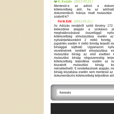
K. Katalin
(2013.05.21.)
Mentesül-e az adózó a dokumen
kötelezettség alól, ha az adóha
dokumentáció hiánya miatt mulasztási 
szabott ki?
Ferik Edit
(2013.05.21.)
Az Adózás rendjéről szóló törvény 172.
bekezdése alapján a szokásos pi
meghatározásával összefüggő nyilván
kötelezettség elmulasztása esetén a
nyilvántartásonként 2 millió forintig, 
jogsértés esetén 4 millió forintig terjedő m
bírsággal sújtható. Ugyanazon nyilvá
vezetésének ismételt elmulasztása e
mulasztási bírság az első esetben ki
mulasztási bírság négyszereséig terj
kötelezettség teljesítése esetén az is
kiszabott mulasztási bírság korl
mérsékelhető. E rendelkezések alapján, mu
bírság kiszabása esetén sem mentesül az
dokumentációs kötelezettség teljesítése aló
Keresés